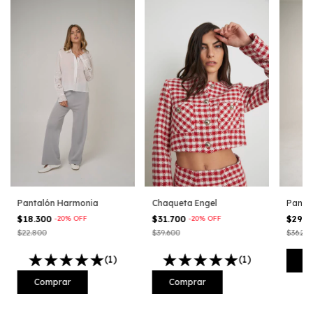
Chaqueta Engel
Pantalón Harmonia
Panta
$31.700
-
20
%
OFF
$18.300
-
20
%
OFF
$29.
$39.600
$22.800
$36.20
(1)
(1)
C
Comprar
Comprar