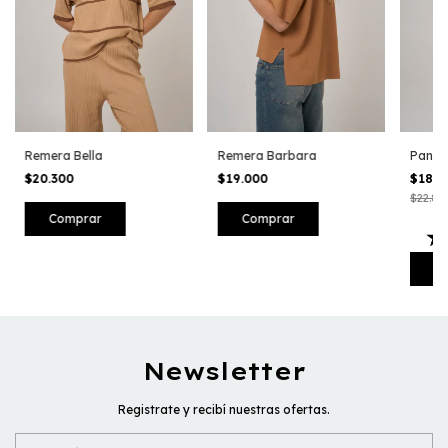
Remera Bella
Remera Barbara
Panta
$20.300
$19.000
$18.3
$22.80
Comprar
Comprar
C
Newsletter
Registrate y recibí nuestras ofertas.