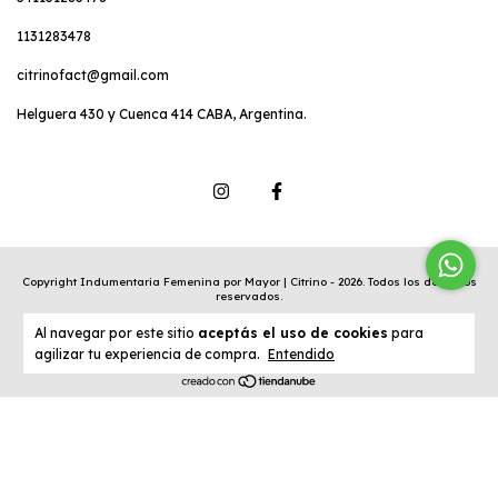
1131283478
citrinofact@gmail.com
Helguera 430 y Cuenca 414 CABA, Argentina.
Copyright Indumentaria Femenina por Mayor | Citrino - 2026. Todos los derechos
reservados.
Defensa de las y los consumidores. Para reclamos
ingresá acá.
Al navegar por este sitio
aceptás el uso de cookies
para
Botón de arrepentimiento
agilizar tu experiencia de compra.
Entendido