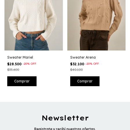
Sweater Mariel
Sweater Arena
$28.500
-
20
%
OFF
$32.100
-
20
%
OFF
$35.600
$40.100
Comprar
Comprar
Newsletter
Registrate y recibí nuestras ofertas.