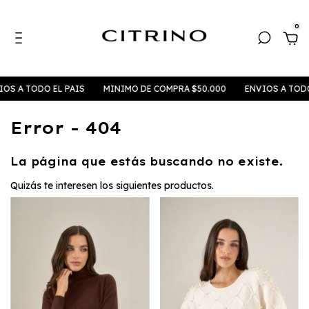
0
 TODO EL PAIS
MINIMO DE COMPRA $50.000
ENVIOS A TODO EL P
Error - 404
La página que estás buscando no existe.
Quizás te interesen los siguientes productos.