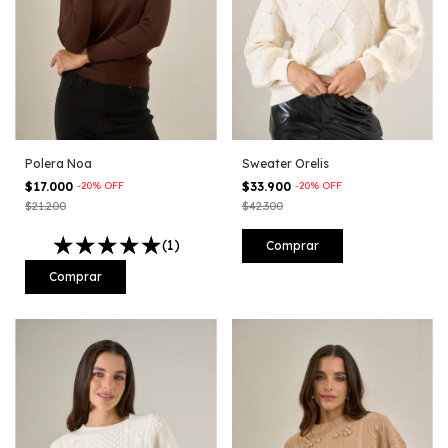
Polera Noa
Sweater Orelis
$17.000
-
20
%
OFF
$33.900
-
20
%
OFF
$21.200
$42.300
(1)
Comprar
Comprar