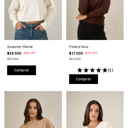
Sweater Mariel
Polera Noa
$28.500
-
20
%
OFF
$17.000
-
20
%
OFF
$35.600
$21.200
(1)
Comprar
Comprar