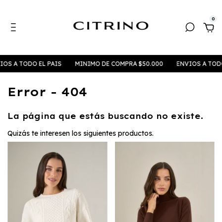
0
OS A TODO EL PAIS
MINIMO DE COMPRA $50.000
ENVIOS A TODO 
Error - 404
La página que estás buscando no existe.
Quizás te interesen los siguientes productos.