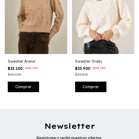
Sweater Arena
Sweater Orelis
$32.100
-
20
%
OFF
$33.900
-
20
%
OFF
$40.100
$42.300
Comprar
Comprar
Newsletter
Registrate y recibí nuestras ofertas.