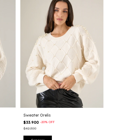
Sweater Orelis
$33.900
-
20
%
OFF
$42.300