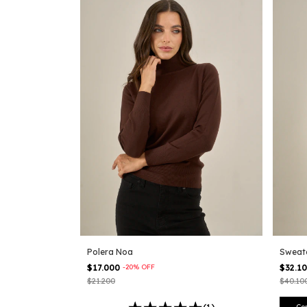
Polera Noa
Sweat
$17.000
-
20
%
OFF
$32.1
$21.200
$40.10
Co