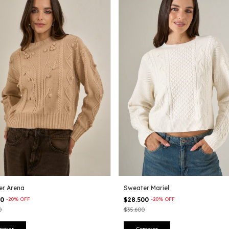
er Arena
Sweater Mariel
00
-
20
%
OFF
$28.500
-
20
%
OFF
0
$35.600
mprar
Comprar