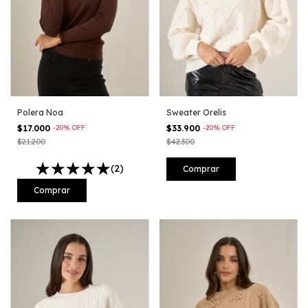
Polera Noa
Sweater Orelis
$17.000
-
20
%
OFF
$33.900
-
20
%
OFF
$21.200
$42.300
(2)
Comprar
Comprar