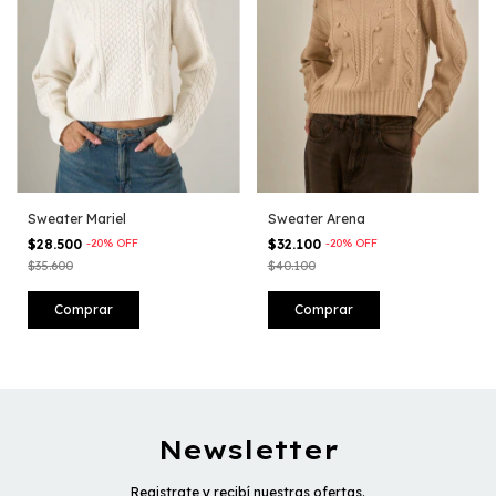
Sweater Mariel
Sweater Arena
$28.500
-
20
%
OFF
$32.100
-
20
%
OFF
$35.600
$40.100
Comprar
Comprar
Newsletter
Registrate y recibí nuestras ofertas.